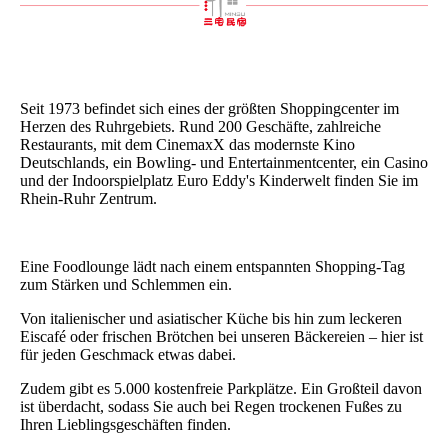
Seit 1973 befindet sich eines der größten Shoppingcenter im
Herzen des Ruhrgebiets. Rund 200 Geschäfte, zahl­rei­che
Restaurants, mit dem CinemaxX das modernste Kino
Deutschlands, ein Bowling- und Entertainmentcenter, ein Casino
und der Indoorspielplatz Euro Eddy's Kin­der­welt finden Sie im
Rhein-Ruhr Zentrum.
Eine Foodlounge lädt nach einem entspannten Shopping-Tag
zum Stärken und Schlemmen ein.
Von italienischer und asiatischer Küche bis hin zum le­cke­ren
Eiscafé oder frischen Brötchen bei unseren Bä­cke­rei­en – hier ist
für jeden Geschmack etwas dabei.
Zudem gibt es 5.000 kostenfreie Parkplätze. Ein Großteil davon
ist überdacht, sodass Sie auch bei Regen trockenen Fußes zu
Ihren Lieblingsgeschäften finden.